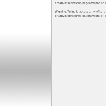
creativix/scripts/wp-pagenavi.php
on 
Warning
: Trying to access array offset o
creativix/scripts/wp-pagenavi.php
on 