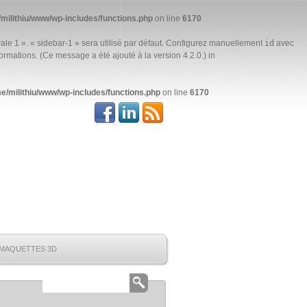
milithiu/www/wp-includes/functions.php
on line
6170
ale 1 ». « sidebar-1 » sera utilisé par défaut. Configurez manuellement
id
avec
ormations. (Ce message a été ajouté à la version 4.2.0.) in
e/milithiu/www/wp-includes/functions.php
on line
6170
MAQUETTES 3D