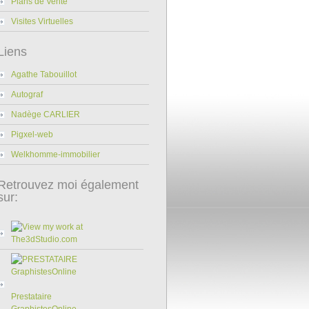
Plans de Vente
Visites Virtuelles
Liens
Agathe Tabouillot
Autograf
Nadège CARLIER
Pigxel-web
Welkhomme-immobilier
Retrouvez moi également
sur:
Prestataire