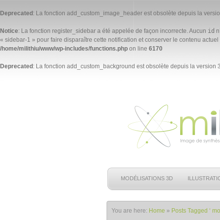
Deprecated
: La fonction add_custom_image_header est
obsolète
depuis la versio
Notice
: La fonction register_sidebar a été appelée de façon
incorrecte
. Aucun
id
n’
« sidebar-1 » pour faire disparaître cette notification et conserver le contenu actuel 
/home/milithiu/www/wp-includes/functions.php
on line
6170
Deprecated
: La fonction add_custom_background est
obsolète
depuis la version 3
MODÉLISATIONS 3D
ILLUSTRATI
You are here:
Home
»
Posts Tagged ‘ mo