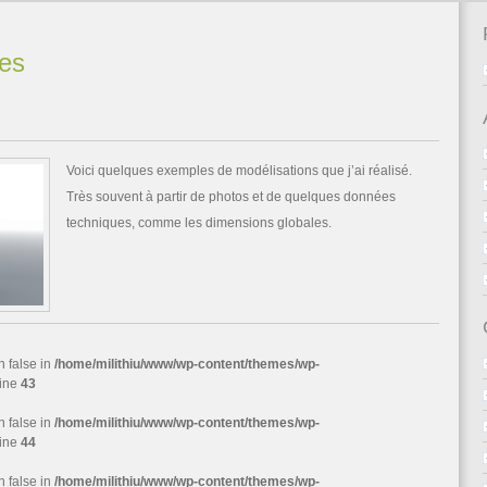
ses
Voici quelques exemples de modélisations que j’ai réalisé.
Très souvent à partir de photos et de quelques données
techniques, comme les dimensions globales.
n false in
/home/milithiu/www/wp-content/themes/wp-
line
43
n false in
/home/milithiu/www/wp-content/themes/wp-
line
44
n false in
/home/milithiu/www/wp-content/themes/wp-