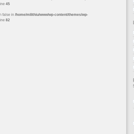
line
45
n false in
/home/milithiu/www/wp-content/themes/wp-
line
82