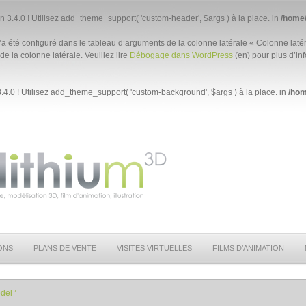
n 3.4.0 ! Utilisez add_theme_support( 'custom-header', $args ) à la place. in
/home/
a été configuré dans le tableau d’arguments de la colonne latérale « Colonne latér
de la colonne latérale. Veuillez lire
Débogage dans WordPress
(en) pour plus d’inf
.4.0 ! Utilisez add_theme_support( 'custom-background', $args ) à la place. in
/hom
ONS
PLANS DE VENTE
VISITES VIRTUELLES
FILMS D’ANIMATION
del ’