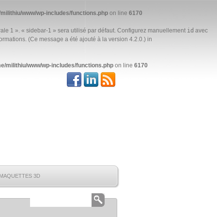
milithiu/www/wp-includes/functions.php
on line
6170
ale 1 ». « sidebar-1 » sera utilisé par défaut. Configurez manuellement
id
avec
ormations. (Ce message a été ajouté à la version 4.2.0.) in
e/milithiu/www/wp-includes/functions.php
on line
6170
MAQUETTES 3D