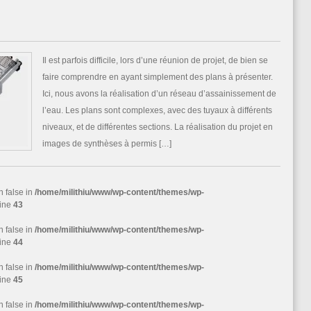
Il est parfois difficile, lors d’une réunion de projet, de bien se
faire comprendre en ayant simplement des plans à présenter.
Ici, nous avons la réalisation d’un réseau d’assainissement de
l’eau. Les plans sont complexes, avec des tuyaux à différents
niveaux, et de différentes sections. La réalisation du projet en
images de synthèses à permis […]
n false in
/home/milithiu/www/wp-content/themes/wp-
line
43
n false in
/home/milithiu/www/wp-content/themes/wp-
line
44
n false in
/home/milithiu/www/wp-content/themes/wp-
line
45
n false in
/home/milithiu/www/wp-content/themes/wp-