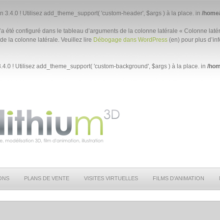
n 3.4.0 ! Utilisez add_theme_support( 'custom-header', $args ) à la place. in
/home/
a été configuré dans le tableau d’arguments de la colonne latérale « Colonne latér
de la colonne latérale. Veuillez lire
Débogage dans WordPress
(en) pour plus d’inf
.4.0 ! Utilisez add_theme_support( 'custom-background', $args ) à la place. in
/hom
ONS
PLANS DE VENTE
VISITES VIRTUELLES
FILMS D’ANIMATION