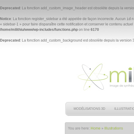
Deprecated
: La fonction add_custom_image_header est
obsolète
depuis la versio
Notice
: La fonction register_sidebar a été appelée de façon
incorrecte
. Aucun
id
n’
« sidebar-1 » pour faire disparaître cette notification et conserver le contenu actuel 
/home/milithiu/www/wp-includes/functions.php
on line
6170
Deprecated
: La fonction add_custom_background est
obsolète
depuis la version 3
MODÉLISATIONS 3D
ILLUSTRATI
You are here:
Home
»
Illustrations