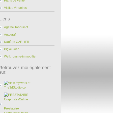
Plans de Vente
Visites Virtuelles
Liens
Agathe Tabouillot
Autograf
Nadège CARLIER
Pigxel-web
Welkhomme-immobilier
Retrouvez moi également
sur:
Prestataire