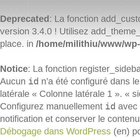
Deprecated
: La fonction add_cu
version 3.4.0 ! Utilisez add_theme_
place. in
/home/milithiu/www/wp-
Notice
: La fonction register_side
Aucun
id
n’a été configuré dans l
latérale « Colonne latérale 1 ». « s
Configurez manuellement
id
avec «
notification et conserver le contenu 
Débogage dans WordPress
(en) p