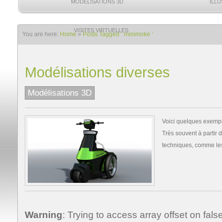
MODÉLISATIONS 3D
ILL
VISITES VIRTUELLES
You are here:
Home
»
Posts Tagged ‘ minimoke ’
Modélisations diverses
Modélisations 3D
Voici quelques exemple
Très souvent à partir
techniques, comme le
Warning
: Trying to access array offset on false