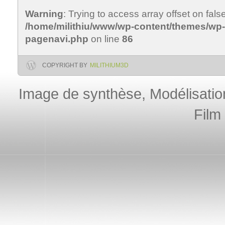
Warning
: Trying to access array offset on false
/home/milithiu/www/wp-content/themes/wp-c
pagenavi.php
on line
86
COPYRIGHT BY
MILITHIUM3D
Image de synthèse, Modélisation 
Film