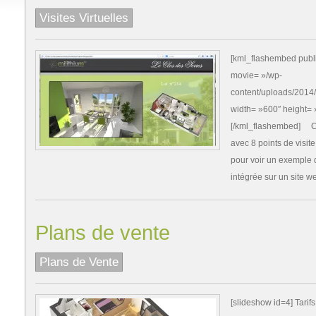
Visites Virtuelles
[kml_flashembed publi
movie= »/wp-
content/uploads/2014/
width= »600″ height= 
[/kml_flashembed] Coût
avec 8 points de visit
pour voir un exemple de
intégrée sur un site w
Plans de vente
Plans de Vente
[slideshow id=4] Tarif