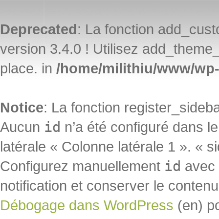
Deprecated
: La fonction add_cu
version 3.4.0 ! Utilisez add_theme_
place. in
/home/milithiu/www/wp-
Notice
: La fonction register_side
Aucun
id
n’a été configuré dans l
latérale « Colonne latérale 1 ». « s
Configurez manuellement
id
avec «
notification et conserver le contenu 
Débogage dans WordPress
(en) p