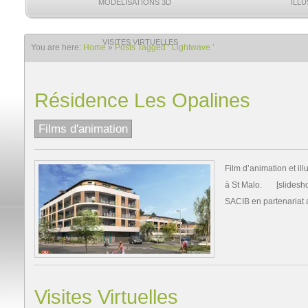
MODÉLISATIONS 3D
ILL
VISITES VIRTUELLES
You are here:
Home
»
Posts Tagged ‘ Lightwave ’
Résidence Les Opalines
Films d'animation
Film d’animation et il
à St Malo. [slideshow
SACIB en partenaria
Visites Virtuelles