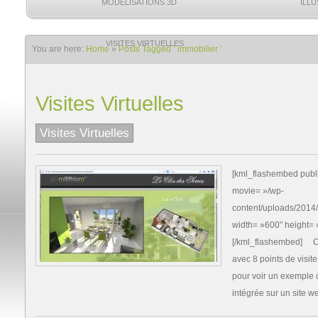
MODÉLISATIONS 3D
ILL
VISITES VIRTUELLES
You are here:
Home
»
Posts Tagged ‘ immobilier ’
Visites Virtuelles
Visites Virtuelles
[kml_flashembed publi
movie= »/wp-
content/uploads/2014/
width= »600″ height= 
[/kml_flashembed] Coût
avec 8 points de visit
pour voir un exemple de
intégrée sur un site w