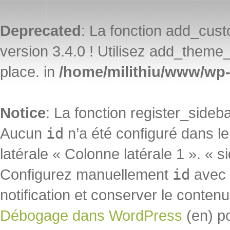
Deprecated
: La fonction add_cu
version 3.4.0 ! Utilisez add_theme_
place. in
/home/milithiu/www/wp-
Notice
: La fonction register_side
Aucun
id
n’a été configuré dans l
latérale « Colonne latérale 1 ». « s
Configurez manuellement
id
avec «
notification et conserver le contenu 
Débogage dans WordPress
(en) p