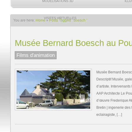
MODÉLISATIONS 3D
ILL
VISITES VIRTUELLES
You are here:
Home
»
Posts Tagged ‘ boesch ’
Musée Bernard Boesch au Pou
Films d'animation
Musée Bernard Boesc
Descriptif Musée, gale
d’artiste. Intervenan
AAP Architecte Le Poul
d’œuvre Frederique Ake
Bretin | ingenerie des 
eclairagiste, […]