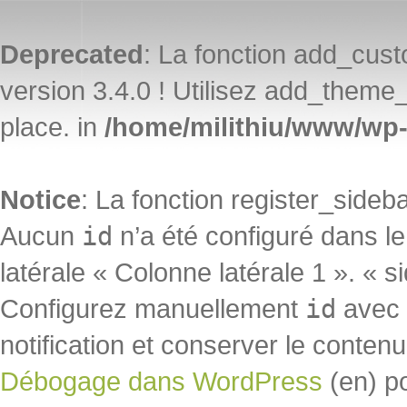
Deprecated
: La fonction add_cu
version 3.4.0 ! Utilisez add_theme_
place. in
/home/milithiu/www/wp-
Notice
: La fonction register_side
Aucun
id
n’a été configuré dans l
latérale « Colonne latérale 1 ». « s
Configurez manuellement
id
avec «
notification et conserver le contenu 
Débogage dans WordPress
(en) p